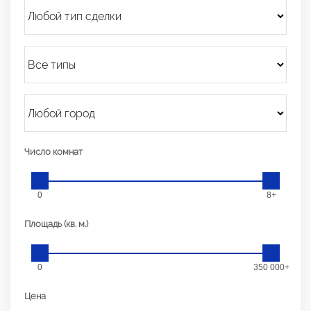
Число комнат
0
8+
Площадь (кв. м.)
0
350 000+
Цена