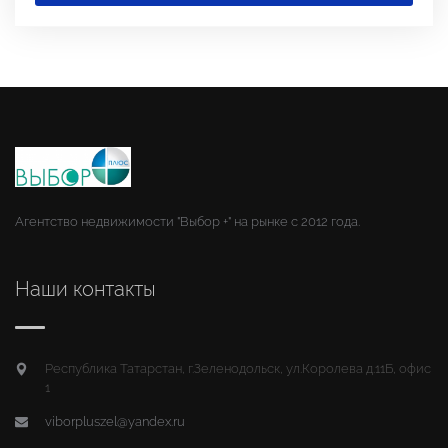
Агентство недвижимости "Выбор +" на рынке с 2012 года.
Наши контакты
Республика Татарстан, г.Зеленодольск, ул.Королева д.11Б, офис
1
viborpluszel@yandex.ru