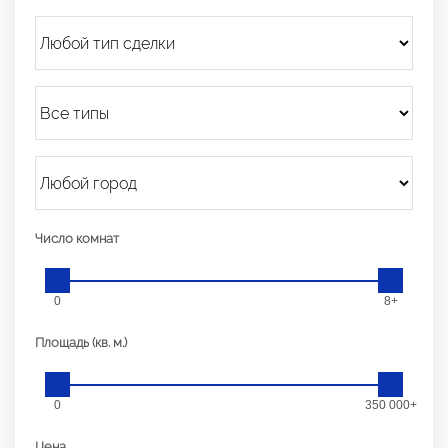
Число комнат
0
8+
Площадь (кв. м.)
0
350 000+
Цена