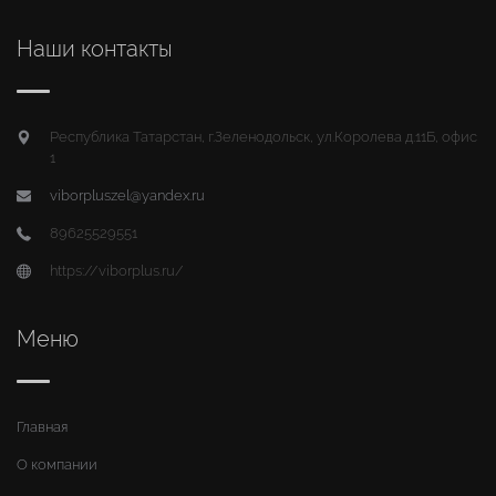
Наши контакты
Республика Татарстан, г.Зеленодольск, ул.Королева д.11Б, офис
1
viborpluszel@yandex.ru
89625529551
https://viborplus.ru/
Меню
Главная
О компании