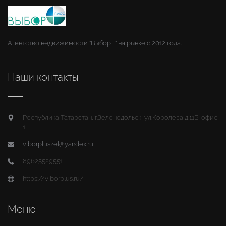
Агентство недвижимости "Выбор +" на рынке с 2012 года.
Наши контакты
Республика Татарстан, г.Зеленодольск, ул.Королева д.11Б, офис
1
viborpluszel@yandex.ru
89625529551
https://viborplus.ru/
Меню