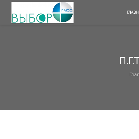
ГЛАВН
П.Г
Гла