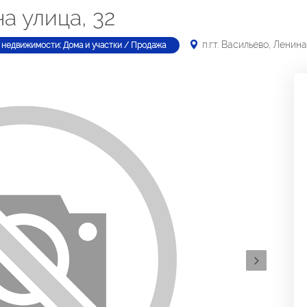
на улица, 32
п.г.т. Васильево, Ленина
 недвижимости: Дома и участки / Продажа