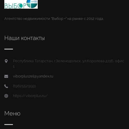
Агентство недвижимости "Выбор +" на рынке с 2012 года.
Наши контакты
Республика Татарстан, г.Зеленодольск, ул.Королева д.11Б, офис
1
viborpluszel@yandex.ru
89625529551
https://viborplus.ru/
Меню