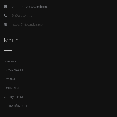
viborpluszel@yandex.ru
89625529551
https://viborplus.ru/
Меню
Главная
О компании
Статьи
Контакты
Сотрудники
Наши объекты