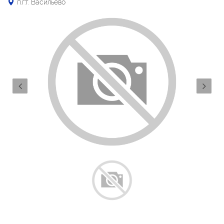
п.г.т. Васильево