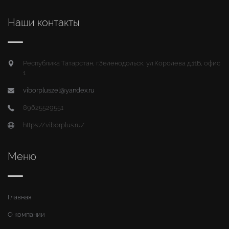
Наши контакты
Республика Татарстан, г.Зеленодольск, ул.Королева д.11Б, офис
1
viborpluszel@yandex.ru
89625529551
https://viborplus.ru/
Меню
Главная
О компании