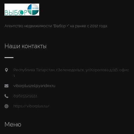
Агентство недвижимости "Выбор +" на рынке с 2012 года.
Наши контакты
Республика Татарстан, г.Зеленодольск, ул.Королева д.11Б, офис
1
viborpluszel@yandex.ru
89625529551
https://viborplus.ru/
Меню