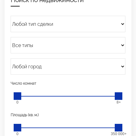
Число комнат
0
8+
Площадь (кв. м.)
0
350 000+