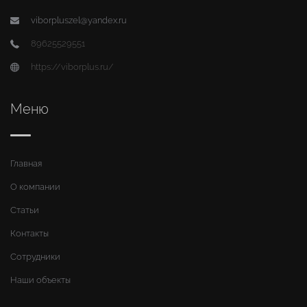
viborpluszel@yandex.ru
89625529551
https://viborplus.ru/
Меню
Главная
О компании
Статьи
Контакты
Сотрудники
Наши объекты