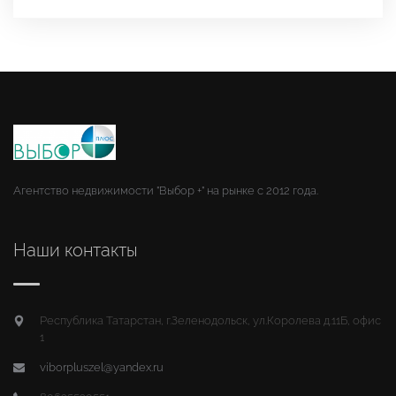
Агентство недвижимости "Выбор +" на рынке с 2012 года.
Наши контакты
Республика Татарстан, г.Зеленодольск, ул.Королева д.11Б, офис
1
viborpluszel@yandex.ru