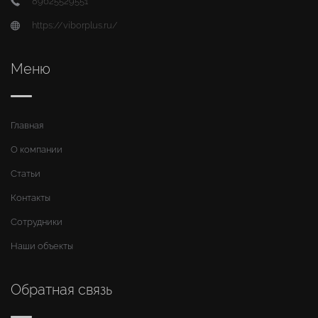
89625529551
https://viborplus.ru/
Меню
Главная
О компании
Статьи
Контакты
Сотрудники
Наши объекты
Обратная связь