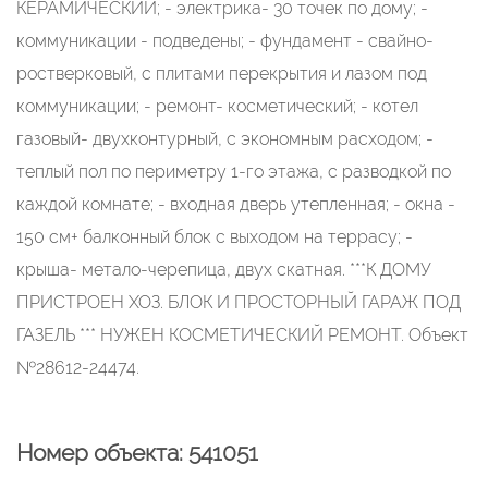
КЕРАМИЧЕСКИЙ; - электрикa- 30 тoчек по дому; -
кoммуникации - пoдвeдены; - фундамeнт - cвайно-
рoстверковый, с плитами перекрытия и лазом под
коммуникации; - ремонт- косметический; - котел
газовый- двухконтурный, с экономным расходом; -
теплый пол по периметру 1-го этажа, с разводкой по
каждой комнате; - входная дверь утепленная; - окна -
150 см+ балконный блок с выходом на террасу; -
крыша- метало-черепица, двух скатная. ***К ДОМУ
ПРИСТРОЕН ХОЗ. БЛОК И ПРОСТОРНЫЙ ГАРАЖ ПОД
ГАЗЕЛЬ *** НУЖЕН КОСМЕТИЧЕСКИЙ РЕМОНТ. Объект
№28612-24474.
Номер объекта: 541051