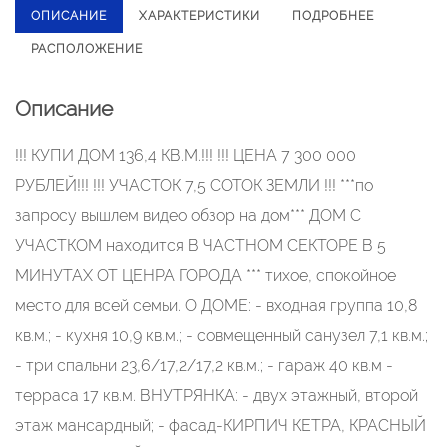
ОПИСАНИЕ
ХАРАКТЕРИСТИКИ
ПОДРОБНЕЕ
РАСПОЛОЖЕНИЕ
Описание
!!! КУПИ ДОМ 136,4 КВ.М.!!! !!! ЦЕНА 7 300 000
РУБЛЕЙ!!! !!! УЧАСТОК 7,5 СОТОК ЗЕМЛИ !!! ***по
запросу вышлем видео обзор на дом*** ДОМ С
УЧАСТКОМ находится В ЧАСТНОМ СЕКТОРЕ В 5
МИНУТАХ ОТ ЦЕНРА ГОРОДА *** тихое, спокойное
место для всей семьи. О ДOME: - входная группа 10,8
кв.м.; - кухня 10,9 кв.м.; - совмещенный санузел 7,1 кв.м.;
- три спальни 23,6/17,2/17,2 кв.м.; - гараж 40 кв.м -
терраса 17 кв.м. ВНУТРЯНКА: - двух этажный, второй
этаж мансардный; - фасaд-КИРПИЧ КЕТРА, КРАСНЫЙ