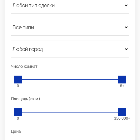
Число комнат
0
8+
Площадь (кв. м.)
0
350 000+
Цена