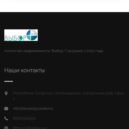
Агентство недвижимости "Выбор +" на рынке с 2012 года.
Наши контакты
Республика Татарстан, г.Зеленодольск, ул.Королева д.11Б, офис
1
viborpluszel@yandex.ru
89625529551
https://viborplus.ru/