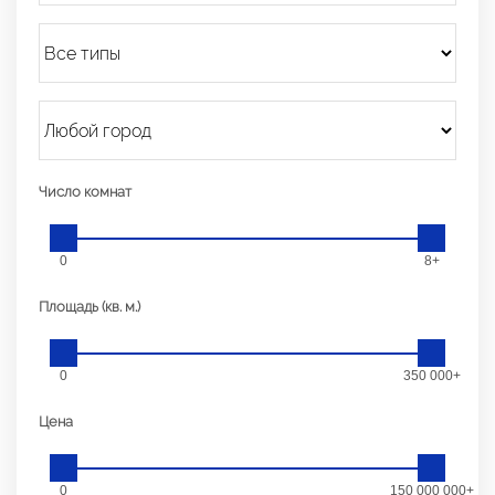
Число комнат
0
8+
Площадь (кв. м.)
0
350 000+
Цена
0
150 000 000+