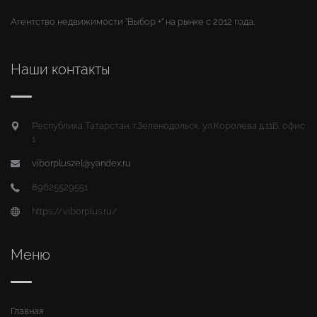
Агентство недвижимости "Выбор +" на рынке с 2012 года.
Наши контакты
Республика Татарстан, г.Зеленодольск, ул.Королева д.11Б, офис
1
viborpluszel@yandex.ru
89625529551
https://viborplus.ru/
Меню
Главная