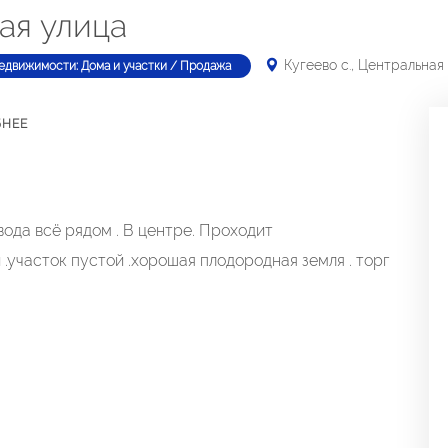
ная улица
Кугеево с., Центральная
едвижимости: Дома и участки / Продажа
БНЕЕ
,вода всё рядом . В центре. Проходит
.участок пустой .хорошая плодородная земля . торг