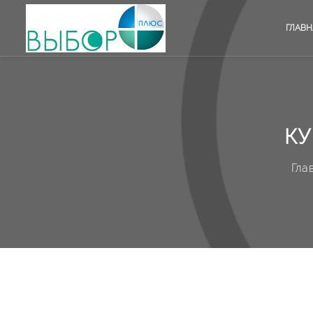
ГЛАВН
КУ
Гла