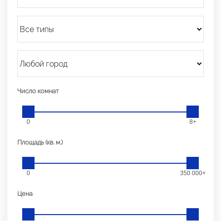
Число комнат
0
8+
Площадь (кв. м.)
0
350 000+
Цена