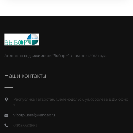
Агентство недвижимости "Выбор +" на рынке с 2012 года.
Наши контакты
Республика Татарстан, г.Зеленодольск, ул.Королева д.11Б, офис
1
viborpluszel@yandex.ru
89625529551