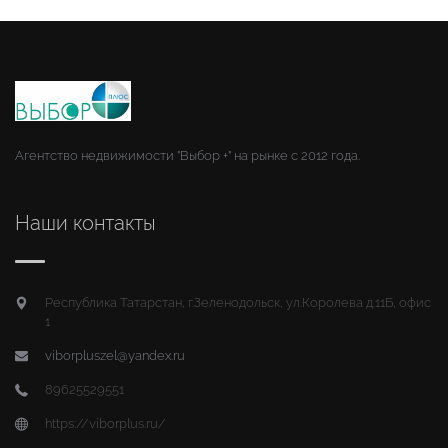
Агентство недвижимости "Выбор +" на рынке с 2012 года.
Наши контакты
Республика Татарстан, г.Зеленодольск, ул.Королева д.11Б, офис
1
viborpluszel@yandex.ru
89625529551
https://viborplus.ru/