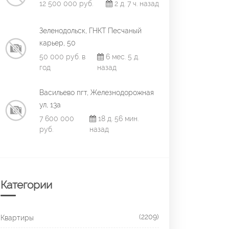
12 500 000 руб.
2 д. 7 ч. назад
Зеленодольск, ГНКТ Песчаный
карьер, 50
50 000 руб. в
6 мес. 5 д.
год
назад
Васильево пгт, Железнодорожная
ул, 13а
7 600 000
18 д. 56 мин.
руб.
назад
Категории
(2209)
Квартиры