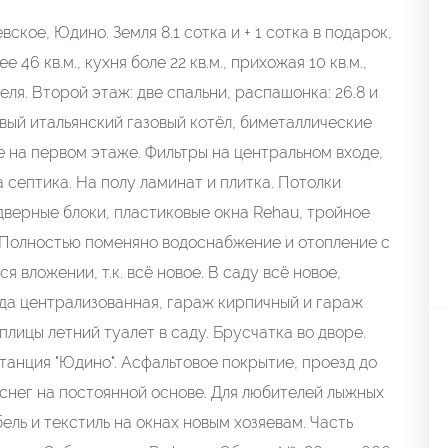
кое, Юдино. Земля 8.1 сотка и + 1 сотка в подарок,
46 кв.м., кухня боле 22 кв.м., прихожая 10 кв.м.,
феля. Второй этаж: две спальни, распашонка: 26.8 и
новый итальянский газовый котёл, биметаллические
е на первом этаже. Фильтры на центральном входе,
а септика. На полу ламинат и плитка. Потолки
дверные блоки, пластиковые окна Rehau, тройное
. Полностью поменяно водоснабжение и отопление с
я вложении, т.к. всё новое. В саду всё новое,
 вода централизованная, гараж кирпичный и гараж
плицы летний туалет в саду. Брусчатка во дворе.
станция "Юдино". Асфальтовое покрытие, проезд до
 снег на постоянной основе. Для любителей лыжных
ель и текстиль на окнах новым хозяевам. Часть