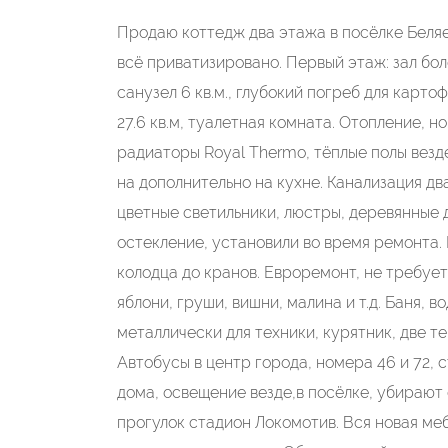
Продаю коттедж два этажа в посёлке Беляевс
всё приватизировано. Первый этаж: зал более 
санузел 6 кв.м., глубокий погреб для карто
27.6 кв.м, туалетная комната. Отопление, 
радиаторы Royal Thermo, тёплые полы везд
на дополнительно на кухне. Канализация дв
цветные светильники, люстры, деревянные 
остекление, установили во время ремонта
колодца до кранов. Евроремонт, не требуетс
яблони, груши, вишни, малина и т.д. Баня,
металлически для техники, курятник, две те
Автобусы в центр города, номера 46 и 72, 
дома, освещение везде,в посёлке, убирают
прогулок стадион Локомотив. Вся новая меб