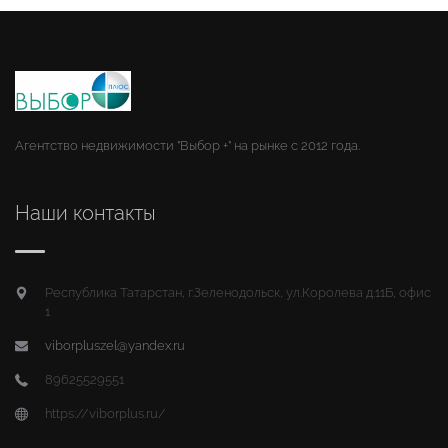
Агентство недвижимости "Выбор +" на рынке с 2012 года.
Наши контакты
Республика Татарстан, г.Зеленодольск, ул.Королева д.11Б, офис
1
viborpluszel@yandex.ru
89625529551
https://viborplus.ru/