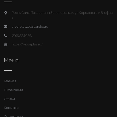
Республика Татарстан, г.Зеленодольск, ул.Королева д.11Б, офис
1
viborpluszel@yandex.ru
89625529551
https://viborplus.ru/
Меню
Главная
О компании
Статьи
Контакты
Сотрудники