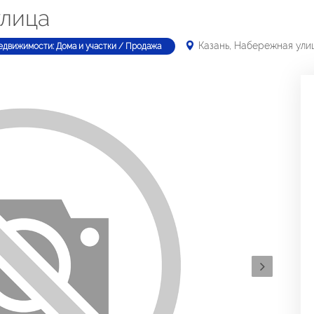
улица
Казань, Набережная ули
едвижимости: Дома и участки / Продажа