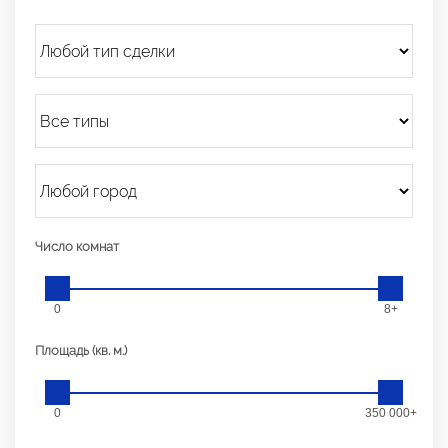
Число комнат
0
8+
Площадь (кв. м.)
0
350 000+