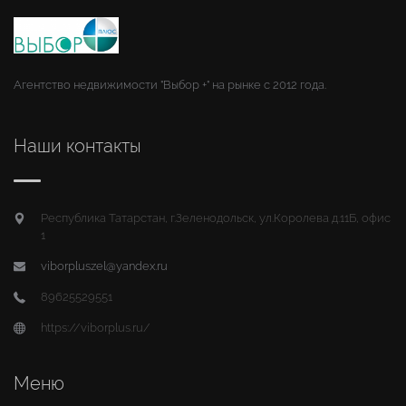
Агентство недвижимости "Выбор +" на рынке с 2012 года.
Наши контакты
Республика Татарстан, г.Зеленодольск, ул.Королева д.11Б, офис
1
viborpluszel@yandex.ru
89625529551
https://viborplus.ru/
Меню