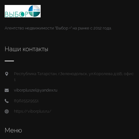
Агентство недвижимости "Выбор +" на рынке с 2012 года.
Наши контакты
Республика Татарстан, г.Зеленодольск, ул.Королева д.11Б, офис
1
viborpluszel@yandex.ru
89625529551
https://viborplus.ru/
Меню