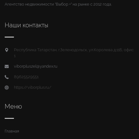
Агентство недвижимости "Выбор +" на рынке с 2012 года.
Наши контакты
Республика Татарстан, г.Зеленодольск, ул.Королева д.11Б, офис
1
viborpluszel@yandex.ru
89625529551
https://viborplus.ru/
Меню
Главная