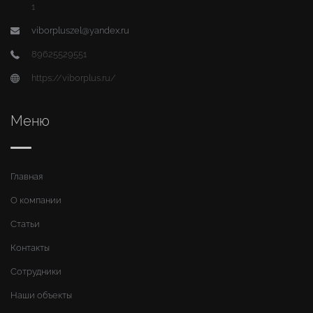
1
viborpluszel@yandex.ru
89625529551
https://viborplus.ru/
Меню
Главная
О компании
Статьи
Контакты
Сотрудники
Наши объекты