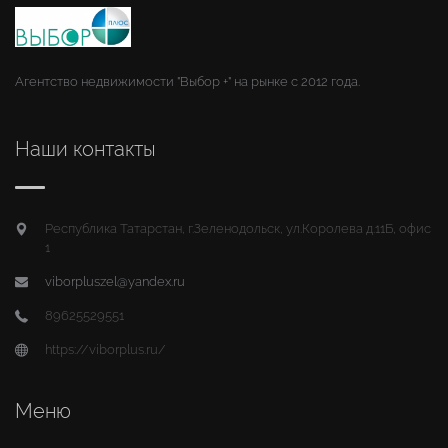
Агентство недвижимости "Выбор +" на рынке с 2012 года.
Наши контакты
Республика Татарстан, г.Зеленодольск, ул.Королева д.11Б, офис
1
viborpluszel@yandex.ru
89625529551
https://viborplus.ru/
Меню