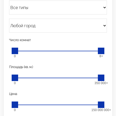
Число комнат
0
8+
Площадь (кв. м.)
0
350 000+
Цена
0
150 000 000+