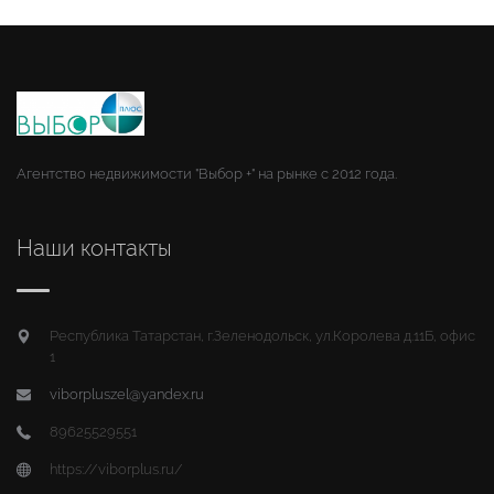
Агентство недвижимости "Выбор +" на рынке с 2012 года.
Наши контакты
Республика Татарстан, г.Зеленодольск, ул.Королева д.11Б, офис
1
viborpluszel@yandex.ru
89625529551
https://viborplus.ru/