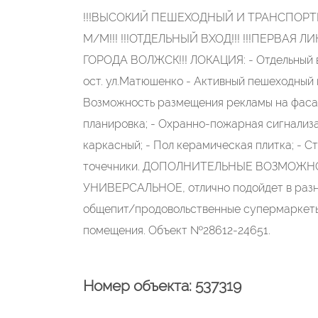
!!!ВЫСОКИЙ ПЕШЕХОДНЫЙ И ТРАНСПОРТН
М/М!!! !!!ОТДЕЛЬНЫЙ ВХОД!!! !!!ПЕРВАЯ 
ГОРОДА ВОЛЖСК!!! ЛОКАЦИЯ: - Отдельный в
ост. ул.Матюшенко - Активный пешеходный
Возможность размещения рекламы на фасаде
планировка; - Охранно-пожарная сигнализа
каркасный; - Пол керамическая плитка; - 
точечники. ДОПОЛНИТЕЛЬНЫЕ ВОЗМОЖНОСТИ
УНИВЕРСАЛЬНОЕ, отлично подойдет в разны
общепит/продовольственные супермаркеты
помещения. Объект №28612-24651.
Номер объекта: 537319