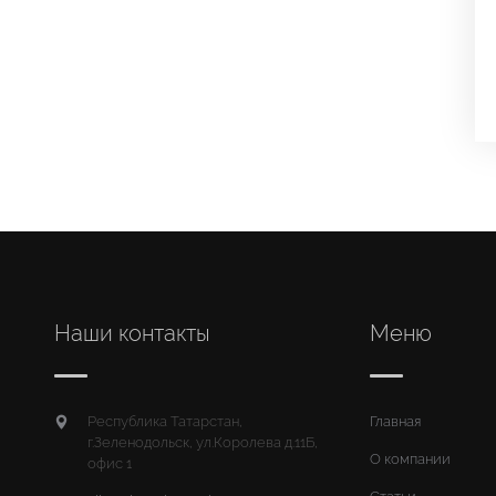
Наши контакты
Меню
Республика Татарстан,
Главная
г.Зеленодольск, ул.Королева д.11Б,
О компании
офис 1