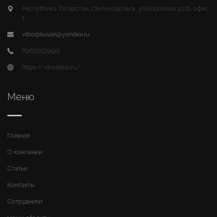
Республика Татарстан, г.Зеленодольск, ул.Королева д.11Б, офис
1
viborpluszel@yandex.ru
89625529551
https://viborplus.ru/
Меню
Главная
О компании
Статьи
Контакты
Сотрудники