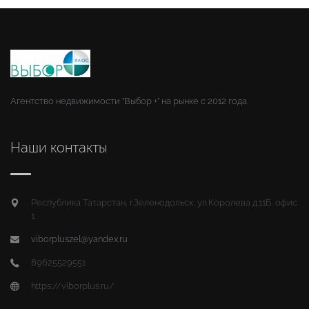
Агентство недвижимости "Выбор +" на рынке с 2012 года.
Наши контакты
Республика Татарстан, г.Зеленодольск, ул.Королева д.11Б, офис
1
viborpluszel@yandex.ru
89625529551
https://viborplus.ru/