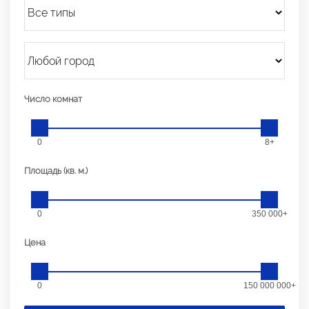
Число комнат
0
8+
Площадь (кв. м.)
0
350 000+
Цена
0
150 000 000+