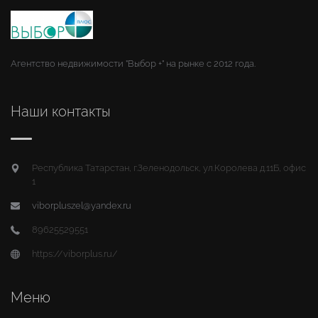
Агентство недвижимости "Выбор +" на рынке с 2012 года.
Наши контакты
Республика Татарстан, г.Зеленодольск, ул.Королева д.11Б, офис
1
viborpluszel@yandex.ru
89625529551
https://viborplus.ru/
Меню