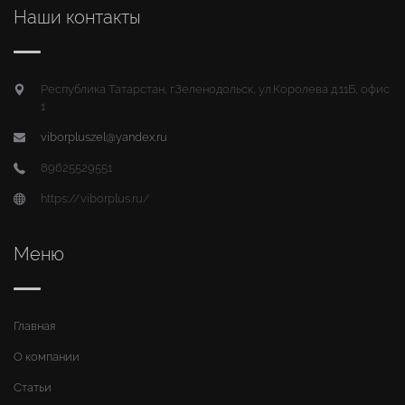
Наши контакты
Республика Татарстан, г.Зеленодольск, ул.Королева д.11Б, офис
1
viborpluszel@yandex.ru
89625529551
https://viborplus.ru/
Меню
Главная
О компании
Статьи