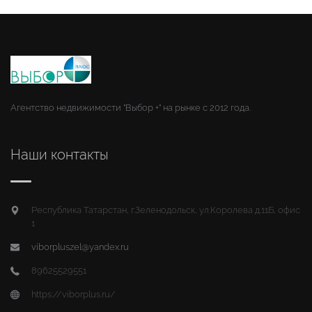
Агентство недвижимости "Выбор +" на рынке с 2012 года.
Наши контакты
Республика Татарстан, г.Зеленодольск, ул.Королева д.11Б, офис
1
viborpluszel@yandex.ru
89625529551
https://viborplus.ru/