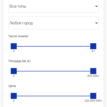
Число комнат
0
8+
Площадь (кв. м.)
0
350 000+
Цена
0
150 000 000+