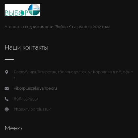
Агентство недвижимости "Выбор +" на рынке с 2012 года.
Наши контакты
Республика Татарстан, г.Зеленодольск, ул.Королева д.11Б, офис
1
viborpluszel@yandex.ru
89625529551
https://viborplus.ru/
Меню