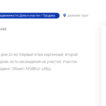
дальние гари
недвижимости: Дома и участки / Продажа
БНЕЕ
е дом 20 м2 (первый этаж кирпичный, второй
одная, есть насаждения на участке. Участок
едено. Объект №28612-12851.