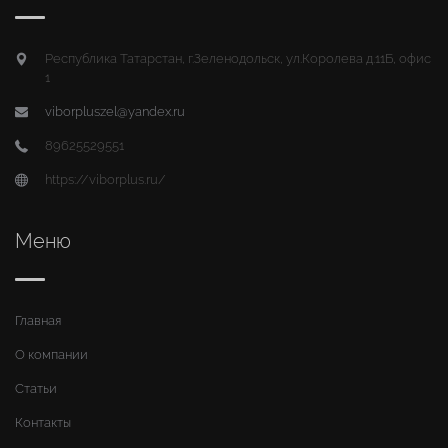
Республика Татарстан, г.Зеленодольск, ул.Королева д.11Б, офис
1
viborpluszel@yandex.ru
89625529551
https://viborplus.ru/
Меню
Главная
О компании
Статьи
Контакты