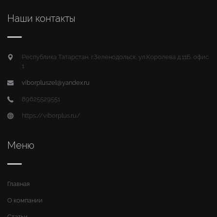
Наши контакты
Республика Татарстан, г.Зеленодольск, ул.Королева д.11Б, офис
1
viborpluszel@yandex.ru
89625529551
https://viborplus.ru/
Меню
Главная
О компании
Статьи