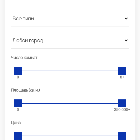
Число комнат
0
8+
Площадь (кв. м.)
0
350 000+
Цена