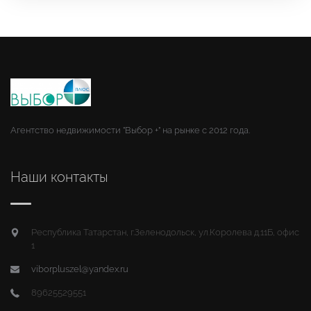
Агентство недвижимости "Выбор +" на рынке с 2012 года.
Наши контакты
Республика Татарстан, г.Зеленодольск, ул.Королева д.11Б, офис
1
viborpluszel@yandex.ru
89625529551