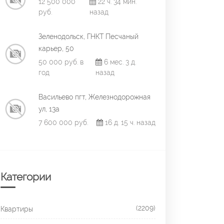
12 500 000
22 ч. 34 мин.
руб.
назад
Зеленодольск, ГНКТ Песчаный
карьер, 50
50 000 руб. в
6 мес. 3 д.
год
назад
Васильево пгт, Железнодорожная
ул, 13а
7 600 000 руб.
16 д. 15 ч. назад
Категории
(2209)
Квартиры