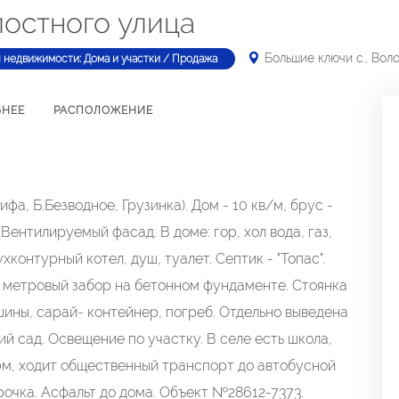
лостного улица
Большие ключи с., Вол
 недвижимости: Дома и участки / Продажа
БНЕЕ
РАСПОЛОЖЕНИЕ
а, Б.Безводное, Грузинка). Дом - 10 кв/м, брус -
Вентилируемый фасад. В доме: гор, хол вода, газ,
ухконтурный котел, душ, туалет. Септик - "Топас".
-х метровый забор на бетонном фундаменте. Стоянка
шины, сарай- контейнер, погреб. Отдельно выведена
ий сад. Освещение по участку. В селе есть школа,
50м, ходит общественный транспорт до автобусной
рочка. Асфальт до дома. Объект №28612-7373.