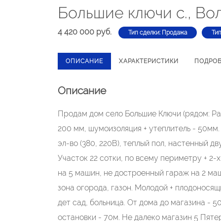
Большие ключи с., Во
4 420 000 руб.
Тип сделки: Продажа
Тип
ОПИСАНИЕ
ХАРАКТЕРИСТИКИ
ПОДРО
Описание
Продам дом село Большие Ключи (рядом: Раиф
200 мм, шумоизоляция + утеплитель - 50мм. 
эл-во (380, 220В), теплый пол, настенный дв
Участок 22 сотки, по всему периметру + 2
на 5 машин, не достроенный гараж на 2 ма
зона огорода, газон. Молодой + плодоносящ
дет сад, больница. От дома до магазина - 
остановки - 70м. Не далеко магазин 5 Пяте