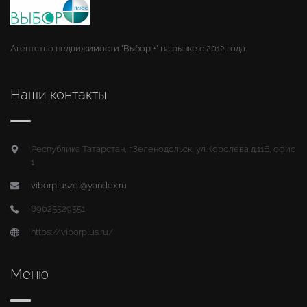
Агентство недвижимости "Выбор +" на рынке с 2012 года.
Наши контакты
Республика Татарстан, г.Зеленодольск, ул.Королева д.11Б, офис
1
viborpluszel@yandex.ru
89625529551
https://viborplus.ru/
Меню