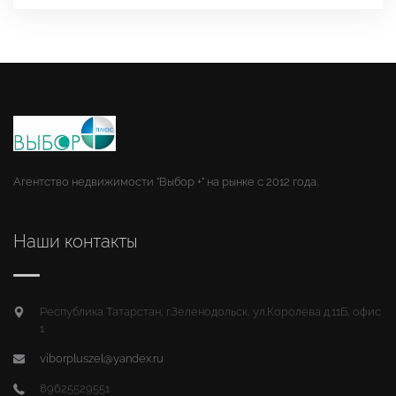
Агентство недвижимости "Выбор +" на рынке с 2012 года.
Наши контакты
Республика Татарстан, г.Зеленодольск, ул.Королева д.11Б, офис
1
viborpluszel@yandex.ru
89625529551