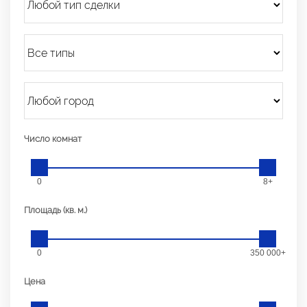
Число комнат
0
8+
Площадь (кв. м.)
0
350 000+
Цена