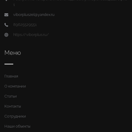
1
viborpluszel@yandex.ru
89625529551
https://viborplus.ru/
Меню
Главная
О компании
Статьи
Контакты
Сотрудники
Наши объекты