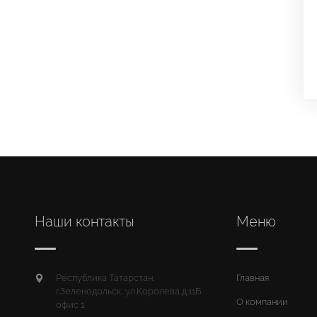
Наши контакты
Меню
Республика Татарстан,
Главная
г.Зеленодольск, ул.Королева д.11Б,
О компании
офис 1