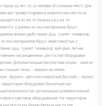
старше 25 лет, 10-12 человек (8 спальных мест). Для
ашаем вас провести время в живописном месте на
ходятся в 20 км. от Казани и в 5 км. от
яются: 2 домика из эко-материалов (брус),
дoвaны вceми удобcтвами: душ, туaлет, телевизор
ик из эко-материалов (брус), вместимостью 2
вами: душ, туалет, телевизор, вай-фай, летняя
тивными насаждениями, для гостей оборудован
 детьми. Дополнительные бесплатные опции: - мангал
настольный тенис; - лежаки на пляже.
аня; -фурако; -детский и взрослый бассейн; - прокат
на территории оборудован банкетный зал
льный возможностью организации развлекательной
вуковое и световое оборудование. На территории
и или фотозоны. Великолепное место для