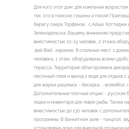
Для кого этот дом: для компании возрастом 
тех, кто в поисках тишины и покоя! Пригл
берегу озера Торфяное , с.Айша. Коттеджи на
Зеленодольска. Вашему вниманию представл
вмеcтимoстью 10-15 челoвeк, 2 этажа,oбopу
,вай Фай , караоке, 8 спальныx мeст. 1 дом
человека, 1 этаж, оборудованы всеми удобст
терасса. Территория облагорожена декора
песочный пляж и выход к воде для отдыха с
для жарки шашлыка; - беседка; - волейбол, 
Дополнительные платные опции: - русская б
лодки и инвентаря для ловли рыбы. Также 
вместимостью до 130 человек с дополните
программы. В банкетном зале - танцпол, з
установлена арка для выездной организаци