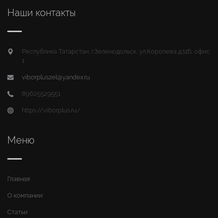
Наши контакты
Республика Татарстан, г.Зеленодольск, ул.Королева д.11Б, офис
1
viborpluszel@yandex.ru
89625529551
https://viborplus.ru/
Меню
Главная
О компании
Статьи