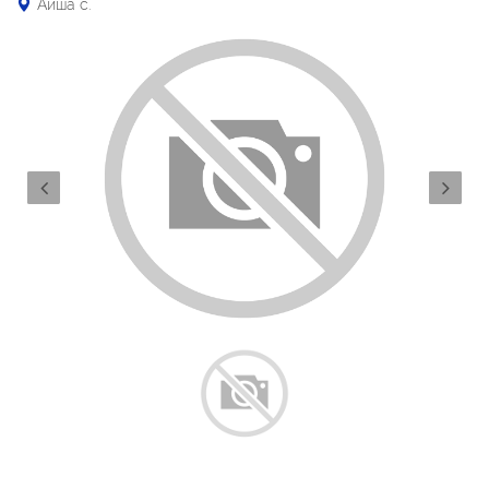
Айша с.