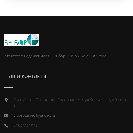
Агентство недвижимости "Выбор +" на рынке с 2012 года.
Наши контакты
Республика Татарстан, г.Зеленодольск, ул.Королева д.11Б, офис
1
viborpluszel@yandex.ru
89625529551