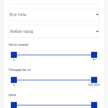
Число комнат
0
8+
Площадь (кв. м.)
0
350 000+
Цена