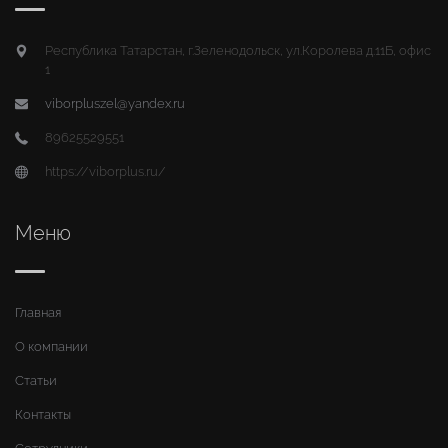
Республика Татарстан, г.Зеленодольск, ул.Королева д.11Б, офис
1
viborpluszel@yandex.ru
89625529551
https://viborplus.ru/
Меню
Главная
О компании
Статьи
Контакты