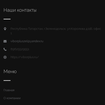
Наши контакты
Республика Татарстан, г.Зеленодольск, ул.Королева д.11Б, офис
1
viborpluszel@yandex.ru
89625529551
https://viborplus.ru/
Меню
Главная
О компании