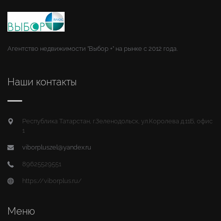
Агентство недвижимости "Выбор +" на рынке с 2012 года.
Наши контакты
Республика Татарстан, г.Зеленодольск, ул.Королева д.11Б, офис
1
viborpluszel@yandex.ru
89625529551
https://viborplus.ru/
Меню