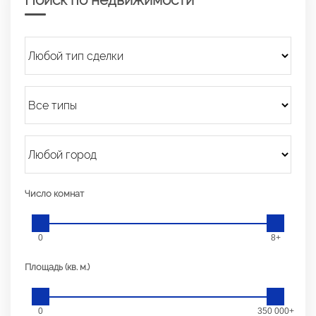
Число комнат
0
8+
Площадь (кв. м.)
0
350 000+