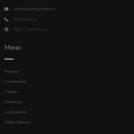
viborpluszel@yandex.ru
89625529551
https://viborplus.ru/
Меню
Главная
О компании
Статьи
Контакты
Сотрудники
Наши объекты